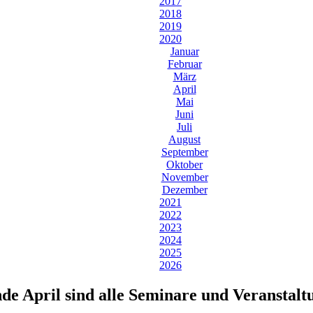
2017
2018
2019
2020
Januar
Februar
März
April
Mai
Juni
Juli
August
September
Oktober
November
Dezember
2021
2022
2023
2024
2025
2026
de April sind alle Seminare und Veransta