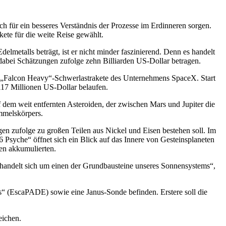
h für ein besseres Verständnis der Prozesse im Erdinneren sorgen.
ete für die weite Reise gewählt.
lmetalls beträgt, ist er nicht minder faszinierend. Denn es handelt
l dabei Schätzungen zufolge zehn Billiarden US-Dollar betragen.
ine „Falcon Heavy“-Schwerlastrakete des Unternehmens SpaceX. Start
117 Millionen US-Dollar belaufen.
f dem weit entfernten Asteroiden, der zwischen Mars und Jupiter die
mmelskörpers.
en zufolge zu großen Teilen aus Nickel und Eisen bestehen soll. Im
6 Psyche“ öffnet sich ein Blick auf das Innere von Gesteinsplaneten
ten akkumulierten.
es handelt sich um einen der Grundbausteine unseres Sonnensystems“,
 (EscaPADE) sowie eine Janus-Sonde befinden. Erstere soll die
eichen.