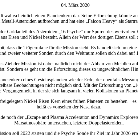
04. März 2020
lt wahrscheinlich einen Planetenkern dar. Seine Erforschung könnte auc
Metall-Asteroiden aufbrechen und hat eine „Falcon Heavy“ als Startrak
r Goldanteil des Asteroiden „16 Psyche“ nur Spuren des wertvollen Ede
 aus Eisen und Nickel besteht. Allein der Wert des dortigen Eisens sol
mit, dass die Trägerrakete für die Mission steht. Es handelt sich um e
nd zweier weiterer Sonden durch den Weltraum sollen sich dabei auf 
 Ziel der Mission ist dabei natürlich nicht der Abbau von Metallen au
st. Sondern es geht um die Erforschung dieses so ungewöhnlichen Hi
lanetenkern eines Gesteinsplaneten wie der Erde, der ebenfalls Messung
mittelbare Beobachtungen nicht möglich sind. Mit der Erforschung von „1
 Vergangenheit, in der sie sich langsam in vielen Kollisionen zu Plane
m freigelegten Nickel-Eisen-Kern eines frühen Planeten zu bestehen – 
heißt es vonseiten der Nasa dazu.
e noch der „Escape and Plasma Acceleration and Dynamics Explorers“
Marsatmosphäre untersuchen, letztere Doppelasteroiden.
ssion soll 2022 starten und die Psyche-Sonde ihr Ziel im Jahr 2026 err