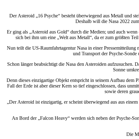
Der Asteroid „16 Psyche“ besteht überwiegend aus Metall und stel
Deshalb will die Nasa 2022 zum 
Er ging als „Asteroid aus Gold“ durch die Medien; und auch wenn de
sich bei ihm um eine „Welt aus Metall“, da er zum größten Teil
Nun teilt die US-Raumfahrtagentur Nasa in einer Pressemitteilung 
und Transport der Psyche-Sonde u
Schon länger beabsichtigt die Nasa den Asteroiden aufzusuchen. Das
Sonne umkrei
Denn dieses einzigartige Objekt entspricht in seinem Aufbau dem P
Fall der Erde ist aber dieser Kern so tief eingeschlossen, dass un
sowie deren graue
„Der Asteroid ist einzigartig, er scheint überwiegend aus aus eine
An Bord der „Falcon Heavy“ werden sich neben der Psyche-Sond
Die Mi