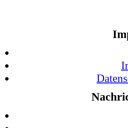
Im
I
Datens
Nachri