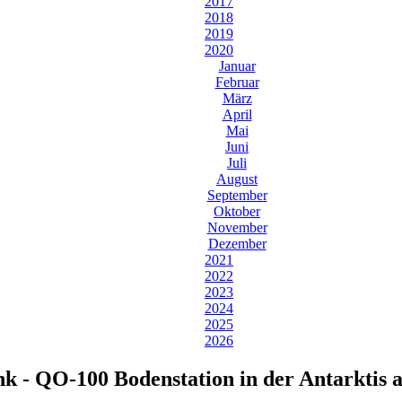
2017
2018
2019
2020
Januar
Februar
März
April
Mai
Juni
Juli
August
September
Oktober
November
Dezember
2021
2022
2023
2024
2025
2026
unk - QO-100 Bodenstation in der Antarkti