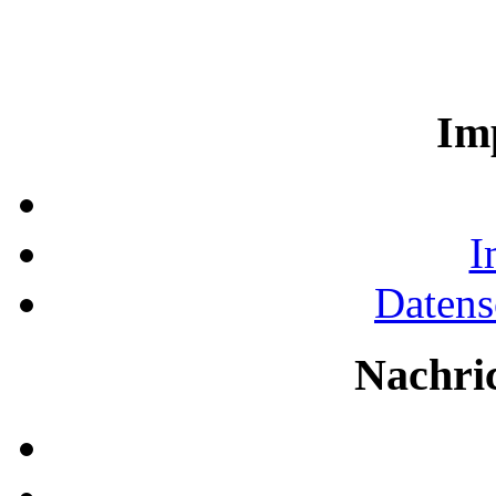
Im
I
Datens
Nachri