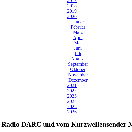
2017
2018
2019
2020
Januar
Februar
März
April
Mai
Juni
Juli
August
September
Oktober
November
Dezember
2021
2022
2023
2024
2025
2026
n Radio DARC und vom Kurzwellensender 