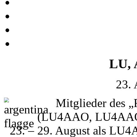
LU, 
23.
Mitglieder des 
(LU4AAO, LU4AAO
23. – 29. August als LU