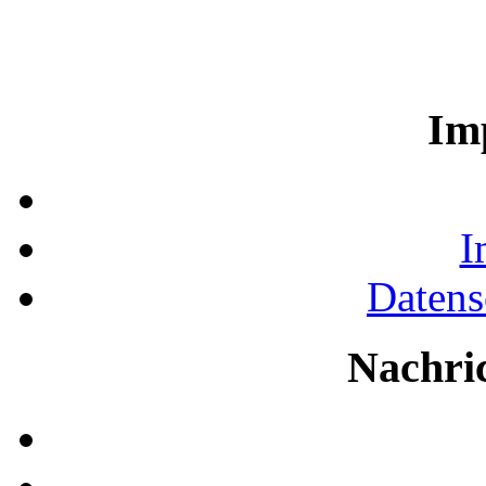
Im
I
Datens
Nachri