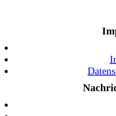
Im
I
Datens
Nachri