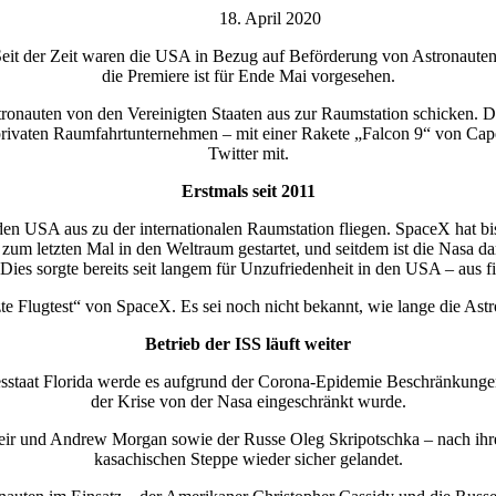
18. April 2020
. Seit der Zeit waren die USA in Bezug auf Beförderung von Astronaute
die Premiere ist für Ende Mai vorgesehen.
ronauten von den Vereinigten Staaten aus zur Raumstation schicken.
ten Raumfahrtunternehmen – mit einer Rakete „Falcon 9“ von Cape Can
Twitter mit.
Erstmals seit 2011
n USA aus zu der internationalen Raumstation fliegen. SpaceX hat bisl
zum letzten Mal in den Weltraum gestartet, und seitdem ist die Nasa d
es sorgte bereits seit langem für Unzufriedenheit in den USA – aus f
zte Flugtest“ von SpaceX. Es sei noch nicht bekannt, wie lange die A
Betrieb der ISS läuft weiter
aat Florida werde es aufgrund der Corona-Epidemie Beschränkungen g
der Krise von der Nasa eingeschränkt wurde.
ir und Andrew Morgan sowie der Russe Oleg Skripotschka – nach ihrem
kasachischen Steppe wieder sicher gelandet.