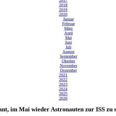
2017
2018
2019
2020
Januar
Februar
März
April
Mai
Juni
Juli
August
September
Oktober
November
Dezember
2021
2022
2023
2024
2025
2026
ant, im Mai wieder Astronauten zur ISS zu 