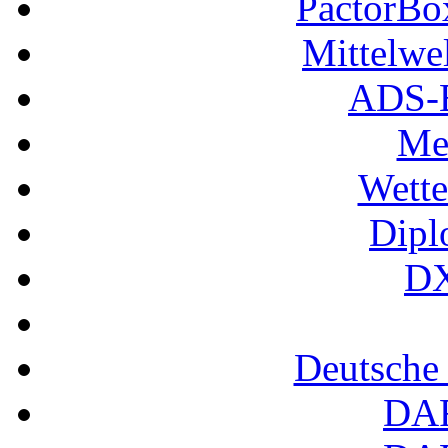
PactorB
Mittelwe
ADS-B
Me
Wette
Dipl
DX
Deutsche
DA