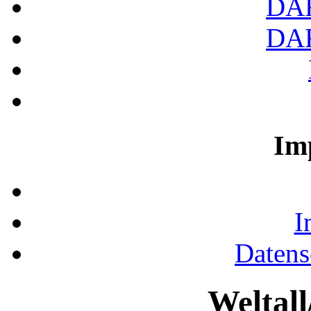
DA
DA
Im
I
Datens
Weltal