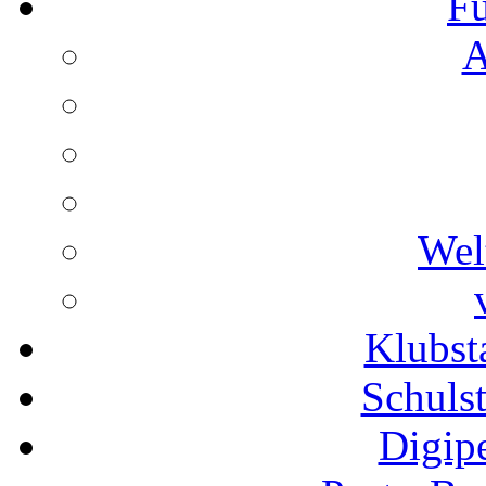
Fu
A
Wel
Klubs
Schuls
Digip