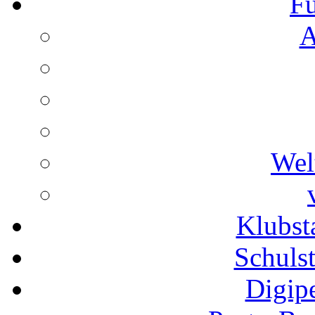
Fu
A
Wel
Klubs
Schuls
Digip