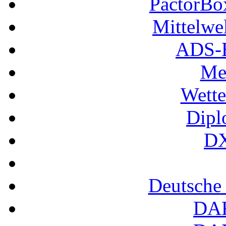
PactorB
Mittelwe
ADS-B
Me
Wette
Dipl
DX
Deutsche
DA