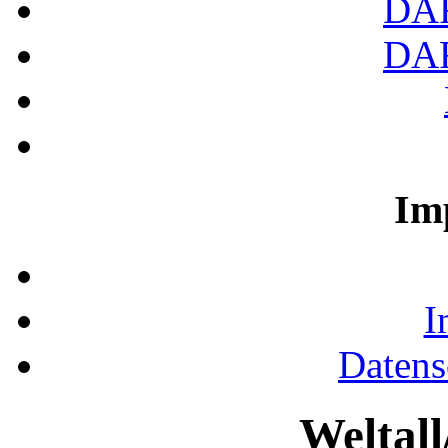
DA
DA
Im
I
Datens
Weltal