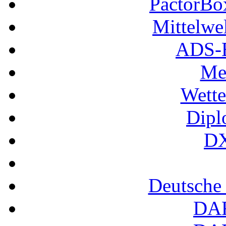
PactorB
Mittelwe
ADS-B
Me
Wette
Dipl
DX
Deutsche
DA