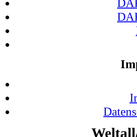
DA
DA
Im
I
Datens
Weltal