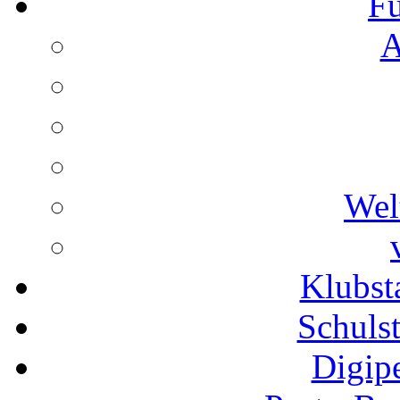
Fu
A
Wel
Klubs
Schuls
Digip