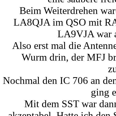
Beim Weiterdrehen ware
LA8QJA im QSO mit R
LA9VJA war a
Also erst mal die Anten
Wurm drin, der MFJ br
z
Nochmal den IC 706 an den
ging 
Mit dem SST war dann 
akzeptabel. Hatte ich den