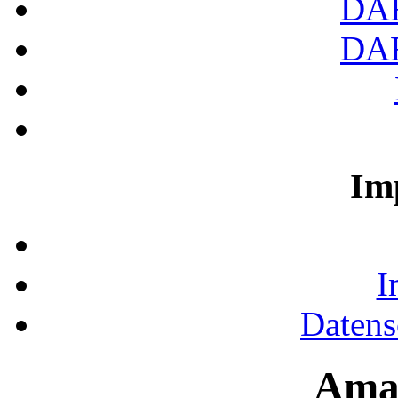
DA
DA
Im
I
Datens
Ama