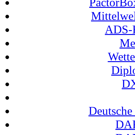
PactorB
Mittelwe
ADS-B
Me
Wette
Dipl
DX
Deutsche
DA