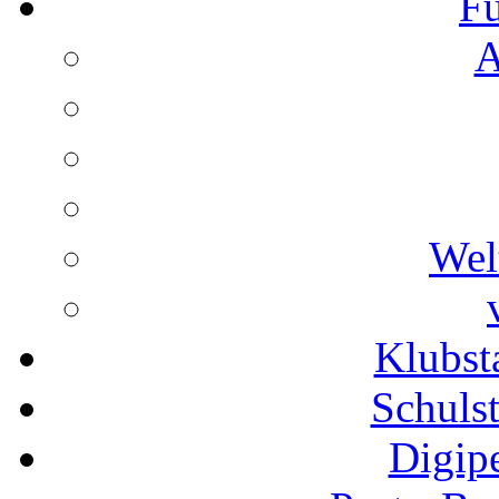
Fu
A
Wel
Klubs
Schuls
Digip