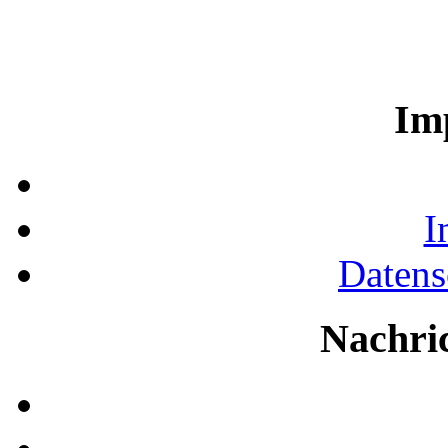
Im
I
Datens
Nachri