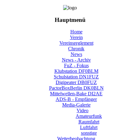
Hauptmenü
Home
Verein
Vereinsreglement
Chronik
News
News - Archiv
FuZ - Fokus
Klubstation DF0BLM
Schulstation DN1FUZ
Digipeater DB0FUZ
PactorBoxBerlin DK0BLN
Mittelwellen-Bake DI2AE
ADS-B - Empfänger
Media-Galerie
Video
Amateurfunk
Raumfahrt
Luftfahrt
sonstige
Wetterbeobachtung