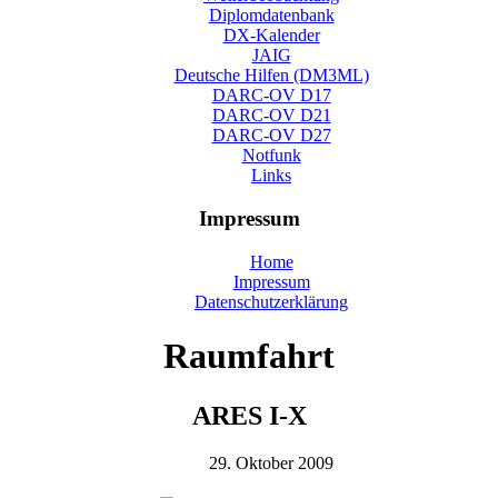
Diplomdatenbank
DX-Kalender
JAIG
Deutsche Hilfen (DM3ML)
DARC-OV D17
DARC-OV D21
DARC-OV D27
Notfunk
Links
Impressum
Home
Impressum
Datenschutzerklärung
Raumfahrt
ARES I-X
29. Oktober 2009