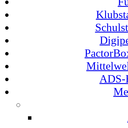
Fu
Klubs
Schuls
Digip
PactorB
Mittelwe
ADS-B
Me