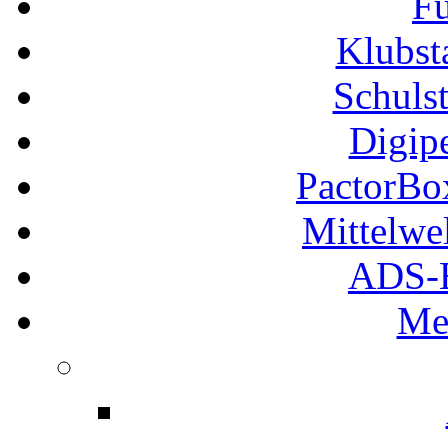
Fu
Klubs
Schuls
Digip
PactorB
Mittelwe
ADS-B
Me