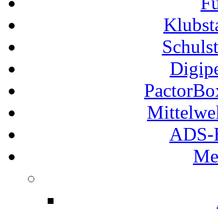
Fu
Klubs
Schuls
Digip
PactorB
Mittelwe
ADS-B
Me