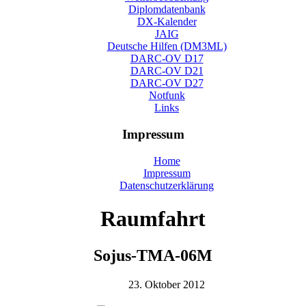
Diplomdatenbank
DX-Kalender
JAIG
Deutsche Hilfen (DM3ML)
DARC-OV D17
DARC-OV D21
DARC-OV D27
Notfunk
Links
Impressum
Home
Impressum
Datenschutzerklärung
Raumfahrt
Sojus-TMA-06M
23. Oktober 2012