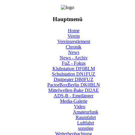
Hauptmenü
Home
Verein
Vereinsreglement
Chronik
News
News - Archiv
FuZ - Fokus
Klubstation DF0BLM
Schulstation DN1FUZ
Digipeater DB0FUZ
PactorBoxBerlin DK0BLN
Mittelwellen-Bake DI2AE
ADS-B - Empfänger
Media-Galerie
Video
Amateurfunk
Raumfahrt
Luftfahrt
sonstige
Wetterbeobachtung