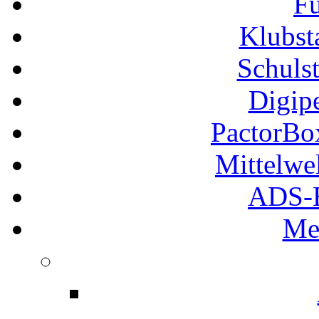
Fu
Klubs
Schuls
Digip
PactorB
Mittelwe
ADS-B
Me