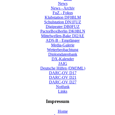
News
News - Archiv
FuZ - Fokus
Klubstation DF0BLM
Schulstation DN1FUZ
Digipeater DB0FUZ
PactorBoxBerlin DK0BLN
Mittelwellen-Bake DI2AE
ADS-B - Empfänger
Media-Galerie
Wetterbeobachtung
Diplomdatenbank
DX-Kalender
JAIG
Deutsche Hilfen (DM3ML)
DARC-OV D17
DARC-OV D21
DARC-OV D27
Notfunk
Links
Impressum
Home