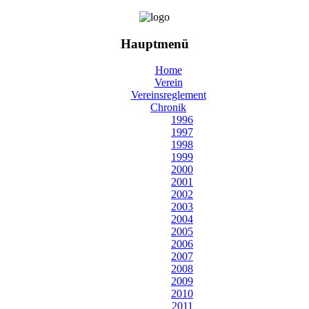
Hauptmenü
Home
Verein
Vereinsreglement
Chronik
1996
1997
1998
1999
2000
2001
2002
2003
2004
2005
2006
2007
2008
2009
2010
2011