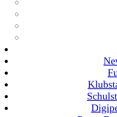
Ne
Fu
Klubs
Schuls
Digip