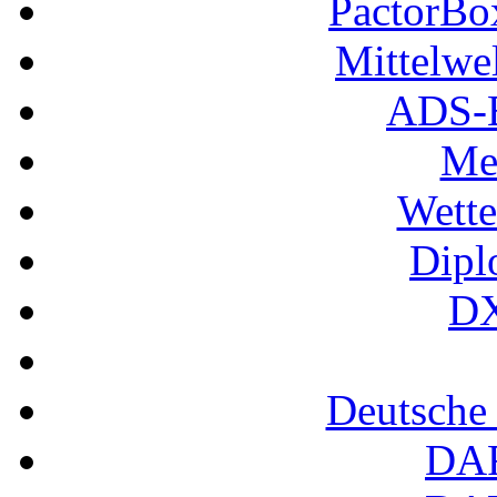
PactorB
Mittelwe
ADS-B
Me
Wette
Dipl
DX
Deutsche
DA