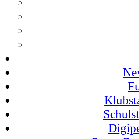
Ne
Fu
Klubs
Schuls
Digip