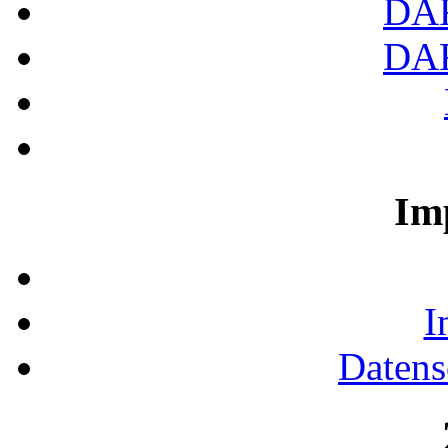
DA
DA
Im
I
Datens