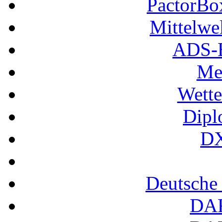
PactorB
Mittelwe
ADS-B
Me
Wette
Dipl
DX
Deutsche
DA