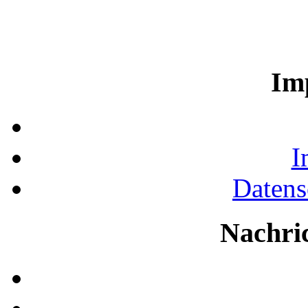
Im
I
Datens
Nachri