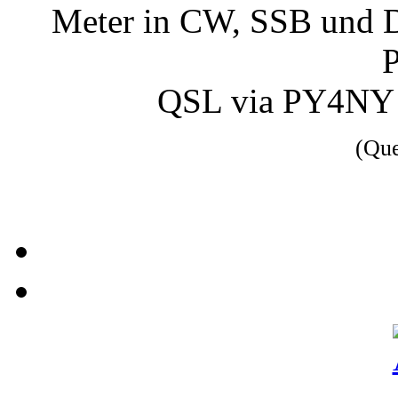
Meter in CW, SSB und D
P
QSL via PY4NY 
(Qu