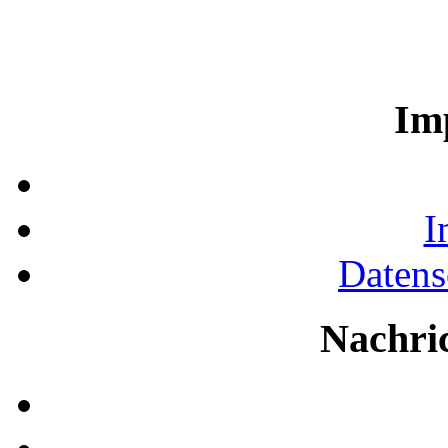
Im
I
Datens
Nachri