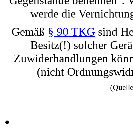
Gegenstände benennen". V
werde die Vernichtun
Gemäß
§ 90 TKG
sind He
Besitz(!) solcher Ger
Zuwiderhandlungen könne
(nicht Ordnungswidr
(Quell