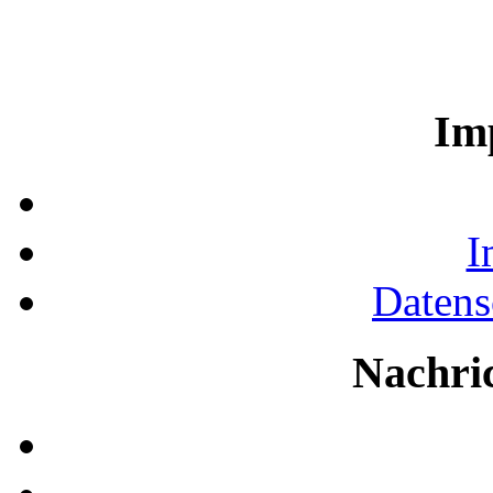
Im
I
Datens
Nachri