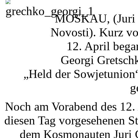
MOSKAU, (Juri P
Novosti). Kurz v
12. April beg
Georgi Gretschk
„Held der Sowjetunion“
g
Noch am Vorabend des 12. 
diesen Tag vorgesehenen S
dem Kosmonauten Juri G