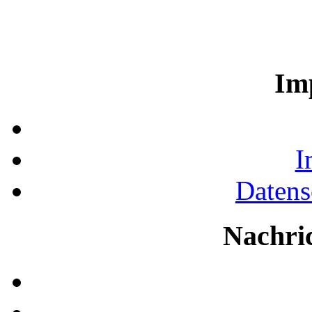
Im
I
Datens
Nachri