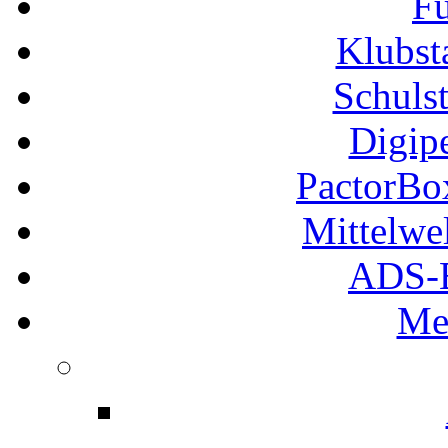
Fu
Klubs
Schuls
Digip
PactorB
Mittelwe
ADS-B
Me