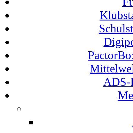
Fu
Klubs
Schuls
Digip
PactorB
Mittelwe
ADS-B
Me