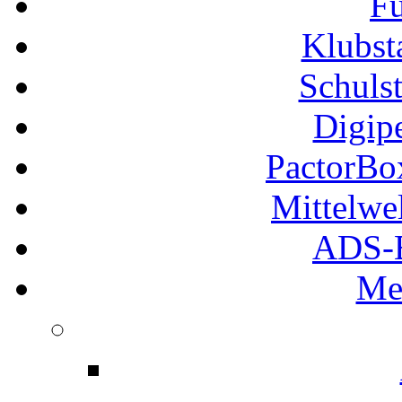
Fu
Klubs
Schuls
Digip
PactorB
Mittelwe
ADS-B
Me