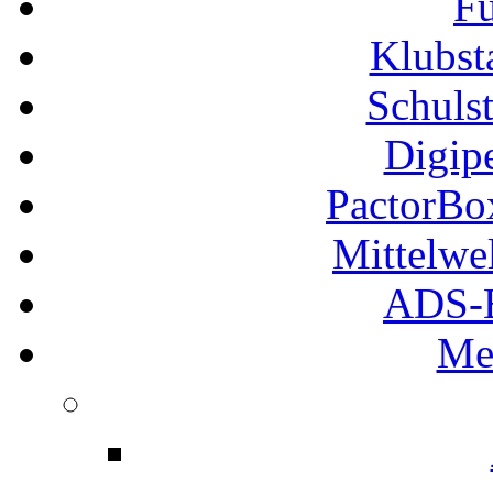
Fu
Klubs
Schuls
Digip
PactorB
Mittelwe
ADS-B
Me