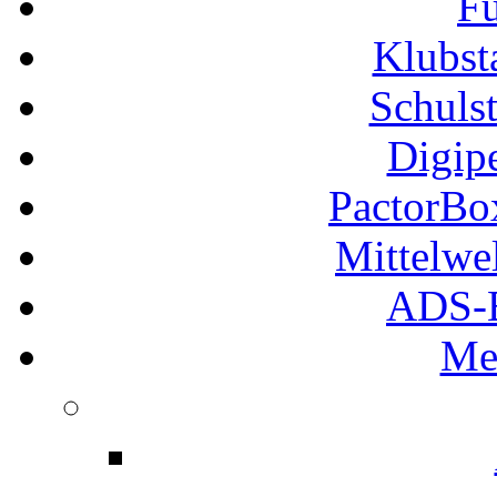
Fu
Klubs
Schuls
Digip
PactorB
Mittelwe
ADS-B
Me