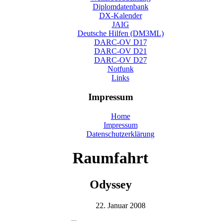
Diplomdatenbank
DX-Kalender
JAIG
Deutsche Hilfen (DM3ML)
DARC-OV D17
DARC-OV D21
DARC-OV D27
Notfunk
Links
Impressum
Home
Impressum
Datenschutzerklärung
Raumfahrt
Odyssey
22. Januar 2008