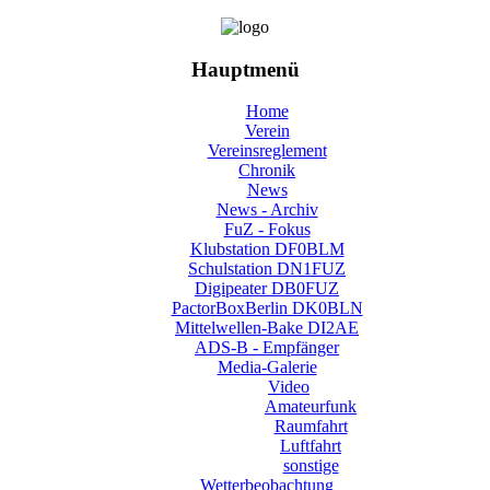
Hauptmenü
Home
Verein
Vereinsreglement
Chronik
News
News - Archiv
FuZ - Fokus
Klubstation DF0BLM
Schulstation DN1FUZ
Digipeater DB0FUZ
PactorBoxBerlin DK0BLN
Mittelwellen-Bake DI2AE
ADS-B - Empfänger
Media-Galerie
Video
Amateurfunk
Raumfahrt
Luftfahrt
sonstige
Wetterbeobachtung