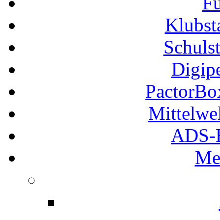
Fu
Klubs
Schuls
Digip
PactorB
Mittelwe
ADS-B
Me