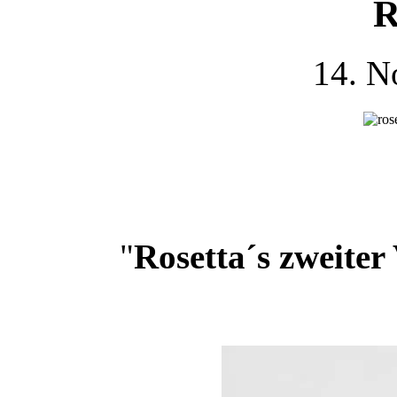
R
14. N
"
Rosetta´s zweiter