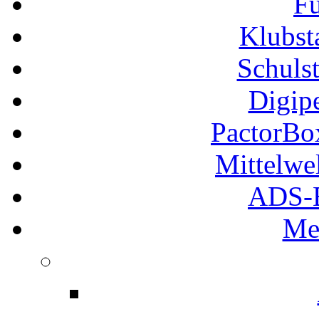
Fu
Klubs
Schuls
Digip
PactorB
Mittelwe
ADS-B
Me