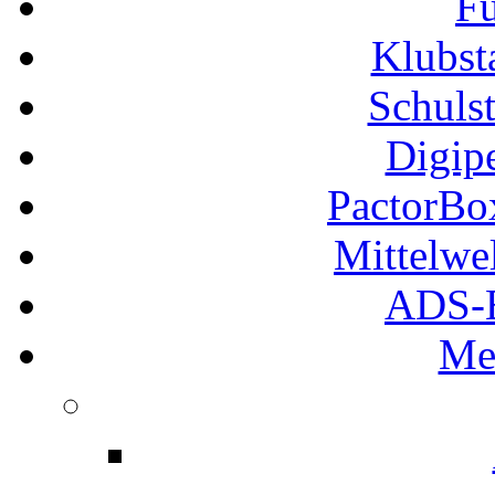
Fu
Klubs
Schuls
Digip
PactorB
Mittelwe
ADS-B
Me