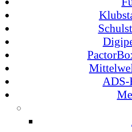
Fu
Klubs
Schuls
Digip
PactorB
Mittelwe
ADS-B
Me