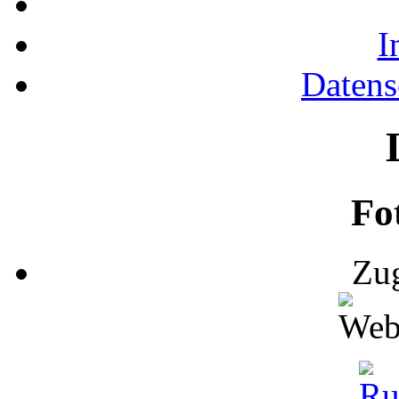
I
Datens
Fo
Zug