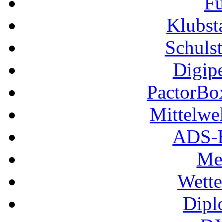
Fu
Klubs
Schuls
Digip
PactorB
Mittelwe
ADS-B
Me
Wette
Dipl