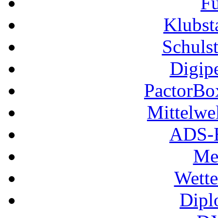
Fu
Klubs
Schuls
Digip
PactorB
Mittelwe
ADS-B
Me
Wette
Dipl