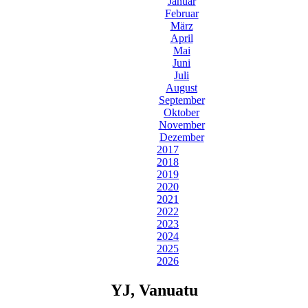
Januar
Februar
März
April
Mai
Juni
Juli
August
September
Oktober
November
Dezember
2017
2018
2019
2020
2021
2022
2023
2024
2025
2026
YJ, Vanuatu