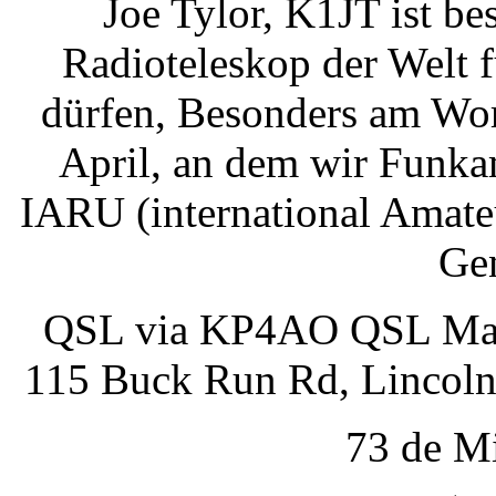
Joe Tylor, K1JT ist be
Radioteleskop der Welt 
dürfen, Besonders am Wor
April, an dem wir Funka
IARU (international Amate
Gen
QSL via KP4AO QSL Man
115 Buck Run Rd, Lincoln
73 de 