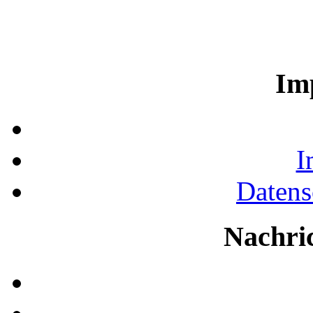
Im
I
Datens
Nachri