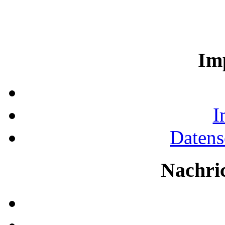
Im
I
Datens
Nachri