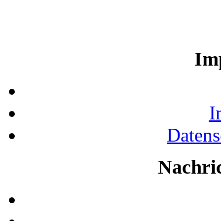
Im
I
Datens
Nachri