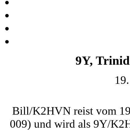
9Y, Trini
19.
Bill/K2HVN reist vom 19.
009) und wird als 9Y/K2H