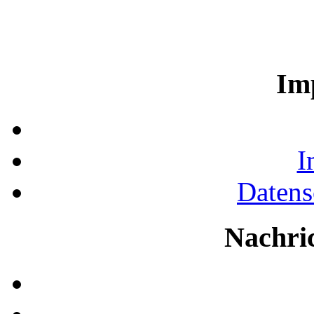
Im
I
Datens
Nachri