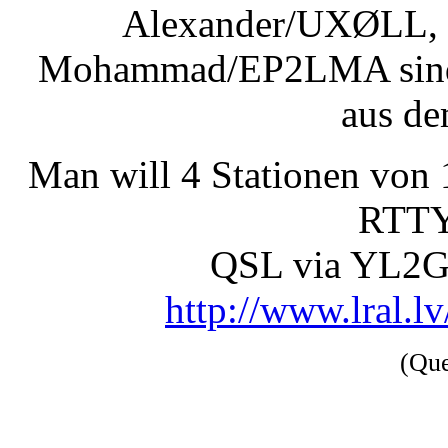
Alexander/UXØLL
Mohammad/EP2LMA sind v
aus de
Man will 4 Stationen von
RTTY 
QSL via YL2
http://www.lral.l
(Qu