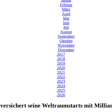
Januar
Februar
März
April
Mai
Juni
Juli
August
September
Oktober
November
Dezember
2017
2018
2019
2020
2021
2022
2023
2024
2025
2026
versichert seine Weltraumstarts mit Milli