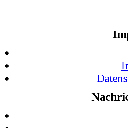
Im
I
Datens
Nachri