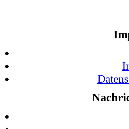
Im
I
Datens
Nachri