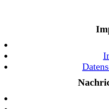
Im
I
Datens
Nachri